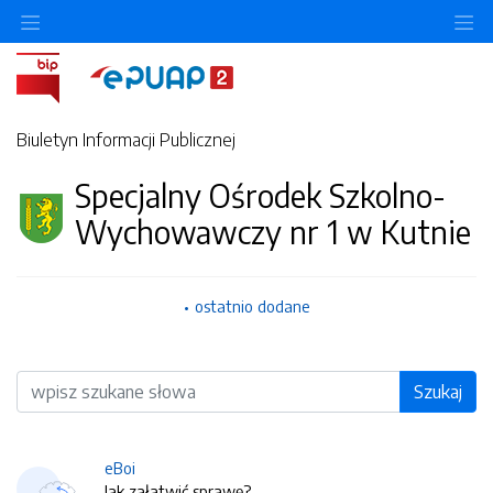
O
Biuletyn Informacji Publicznej
Specjalny Ośrodek Szkolno-
Wychowawczy nr 1 w Kutnie
ostatnio dodane
Wyszukiwarka
Szukaj
eBoi
Jak załatwić sprawę?